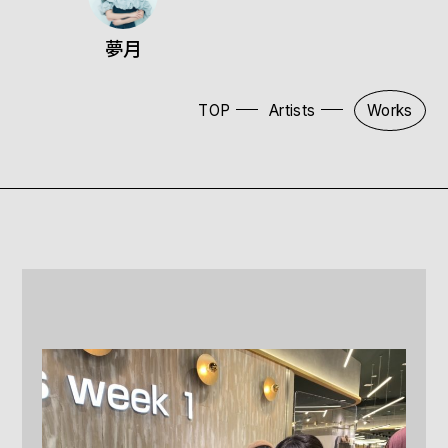
夢月
TOP
Artists
Works