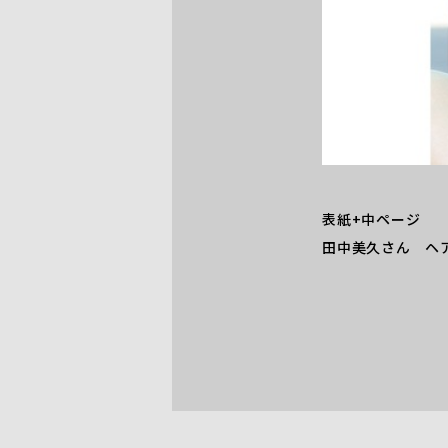
表紙+中ページ
田中美久さん ヘ