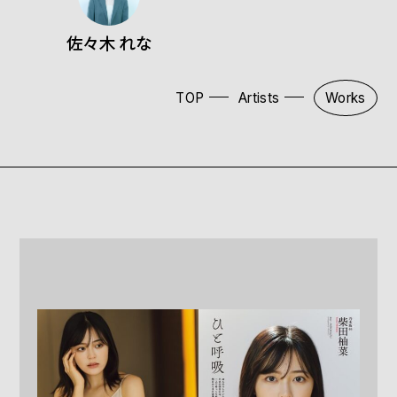
佐々木 れな
TOP
Artists
Works