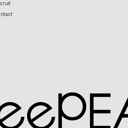
cruit
ntact