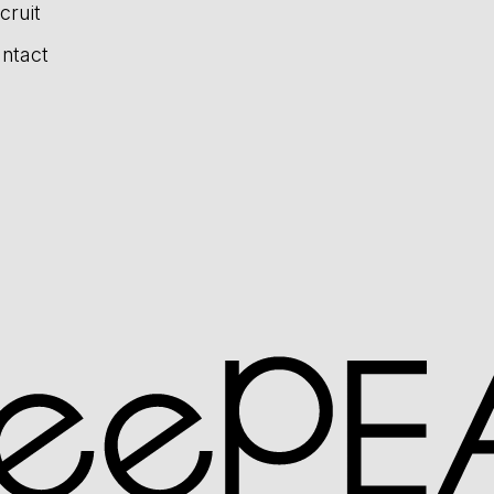
cruit
ntact