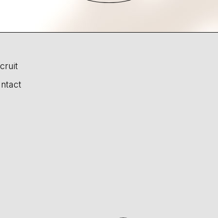
cruit
ntact