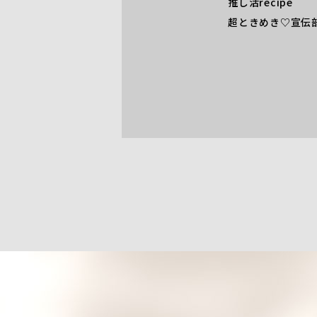
推し活recipe
超ときめき♡宣伝