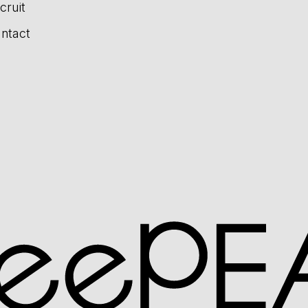
cruit
ntact