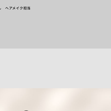
」
)さん ヘアメイク担当