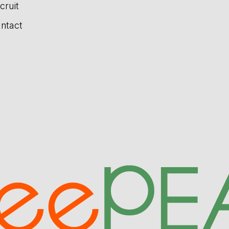
cruit
ntact