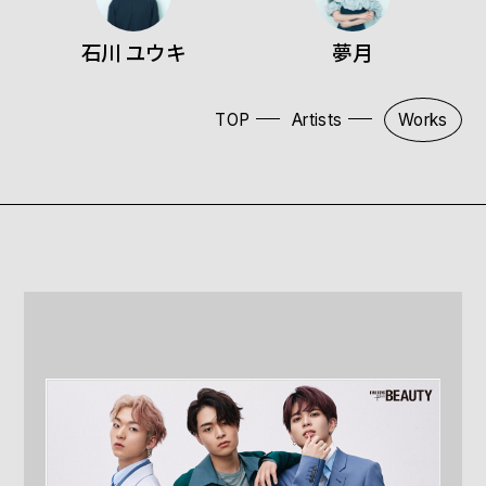
石川 ユウキ
夢月
TOP
Artists
Works