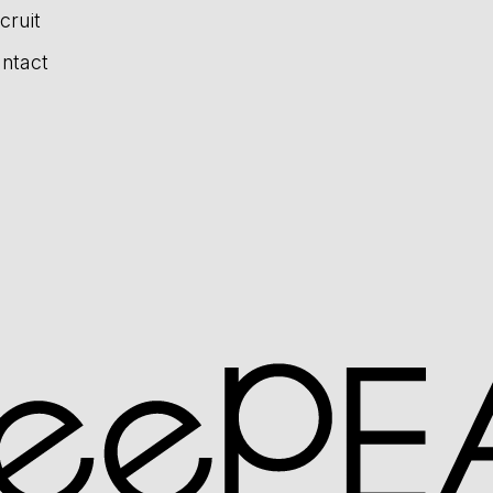
cruit
ntact