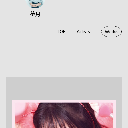
夢月
TOP
Artists
Works