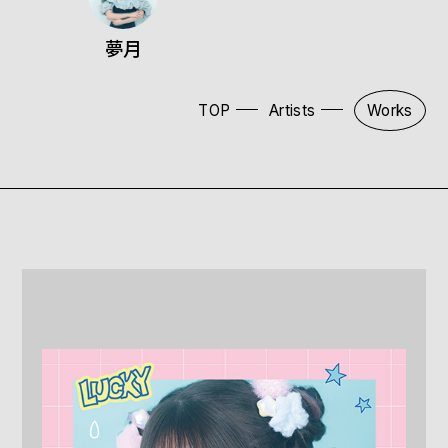
夢月
TOP
Artists
Works