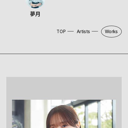
夢月
TOP
Artists
Works