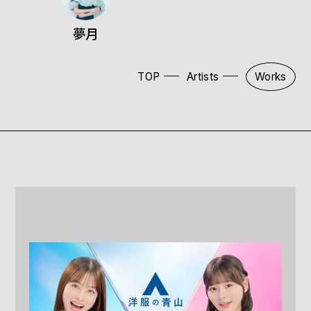
夢月
TOP
Artists
Works