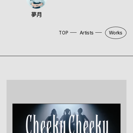
夢月
TOP
Artists
Works