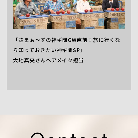
「さまぁ～ずの神ギ問GW直前！旅に行くな
ら知っておきたい神ギ問SP」
大地真央さんヘアメイク担当