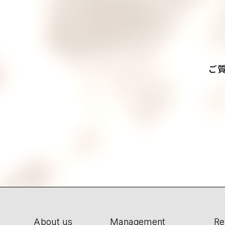
ご
About us
Management
Re