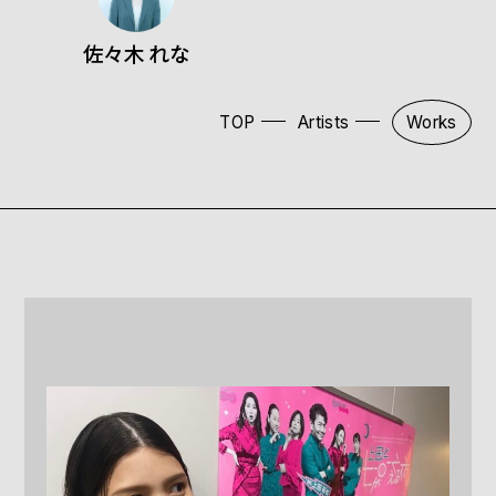
佐々木 れな
TOP
Artists
Works