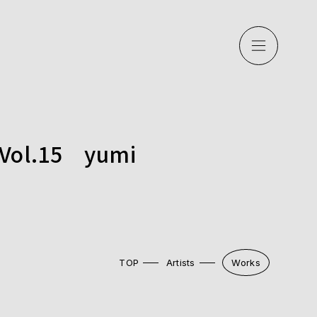
.15 yumi
TOP
Artists
Works