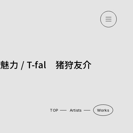
/ T-fal 猪狩友介
TOP
Artists
Works