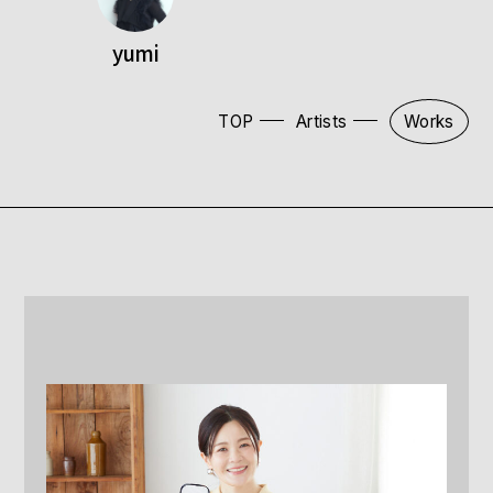
yumi
TOP
Artists
Works