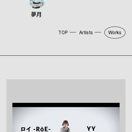
夢月
TOP
Artists
Works