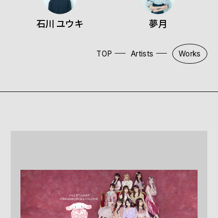
石川 ユウキ
夢月
TOP
Artists
Works