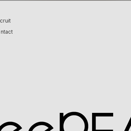
cruit
ntact