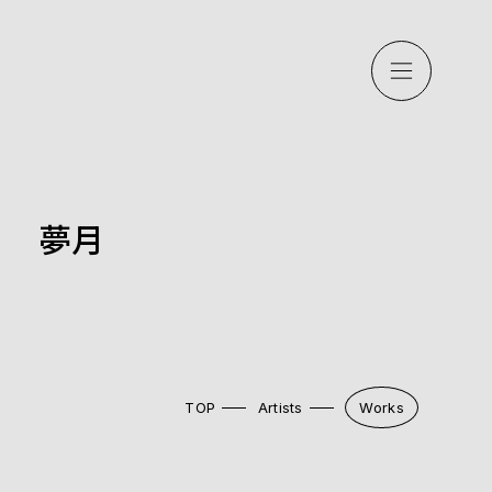
」 夢月
TOP
Artists
Works