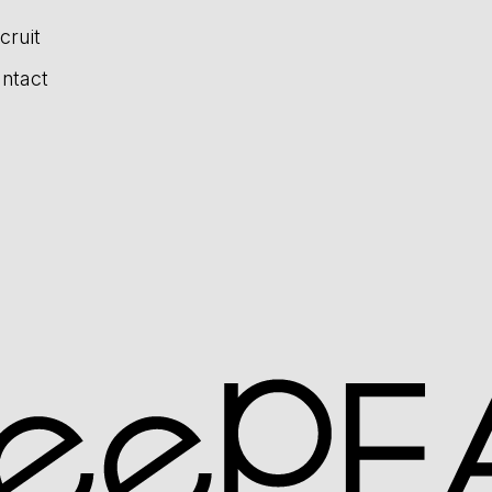
cruit
ntact