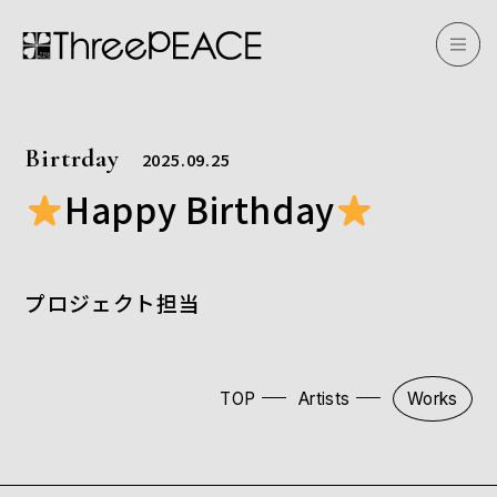
Birtrday
2025.09.25
Happy Birthday
プロジェクト担当
TOP
Artists
Works