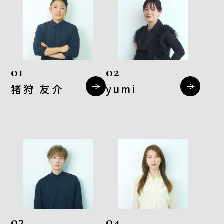
01
02
猪狩 友介
yumi
03
04