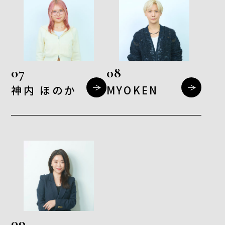
07
08
神内 ほのか
MYOKEN
09