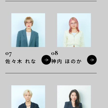
07
08
佐々木 れな
神内 ほのか