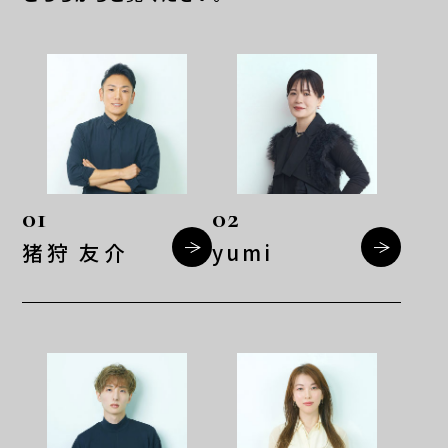
01
02
猪狩 友介
yumi