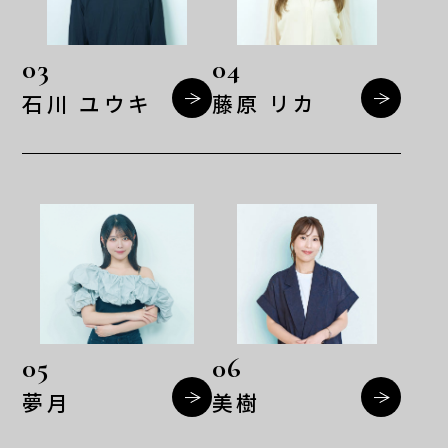
03
04
石川 ユウキ
藤原 リカ
05
06
夢月
美樹