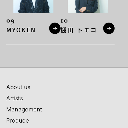
09
10
MYOKEN
棚田 トモコ
About us
Artists
Management
Produce